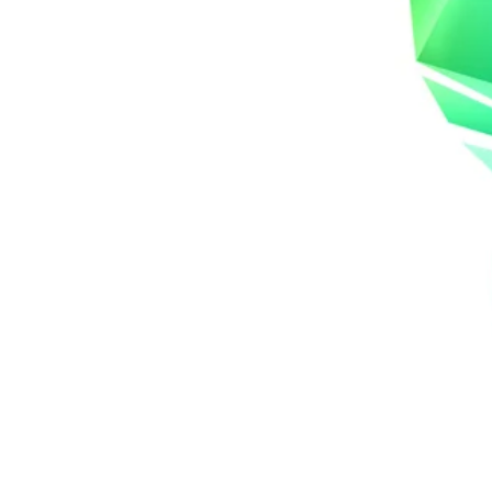
scribínos
Contáctanos