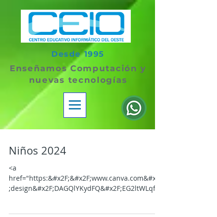
Desde 1995
Enseñamos Computación y
nuevas tecnologías
Niños 2024
<a
href="https:&#x2F;&#x2F;www.canva.com&#x2F
;design&#x2F;DAGQlYKydFQ&#x2F;EG2ltWLqfjQ
FbwbToJWQlQ&#x2F;view?
utm_content=DAGQlYKydFQ&amp;u...