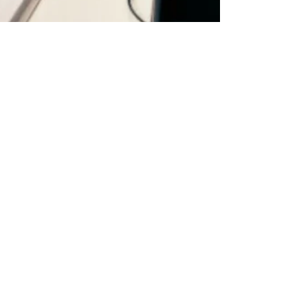
Inscribite a nuestros talleres
intensivos de verano.
Lanzamos 5 nuevos talleres intensivos, los
cuales se dictarán en nuestra sede Avda. Pte.
Sarmiento 1987, Castelar durante el mes de
enero....